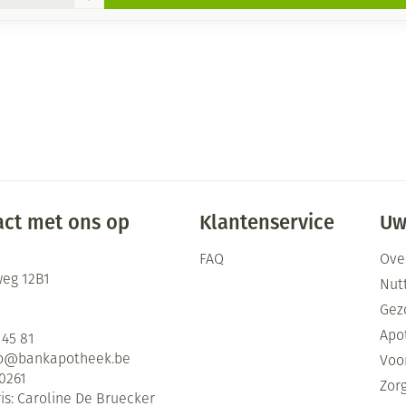
ct met ons op
Klantenservice
Uw
FAQ
Ove
eg 12B1
Nutt
Gez
Apo
 45 81
fo@
bankapotheek.be
Voor
0261
Zor
is:
Caroline De Bruecker