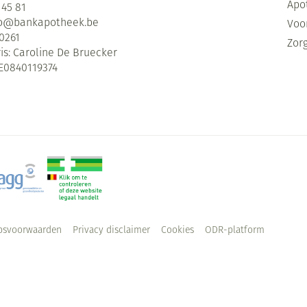
Apo
 45 81
fo@
bankapotheek.be
Voor
0261
Zor
is:
Caroline De Bruecker
E0840119374
psvoorwaarden
Privacy disclaimer
Cookies
ODR-platform