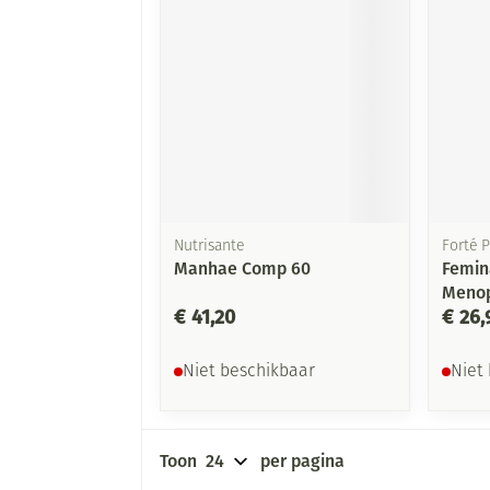
Nutrisante
Forté 
Manhae Comp 60
Femin
Menop
€ 41,20
€ 26,
Niet beschikbaar
Niet
Toon
per pagina