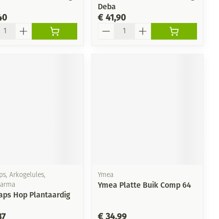
Deba
40
€ 41,90
l
Aantal
s, Arkogelules,
Ymea
Ymea Platte Buik Comp 64
harma
aps Hop Plantaardig
87
€ 34,99