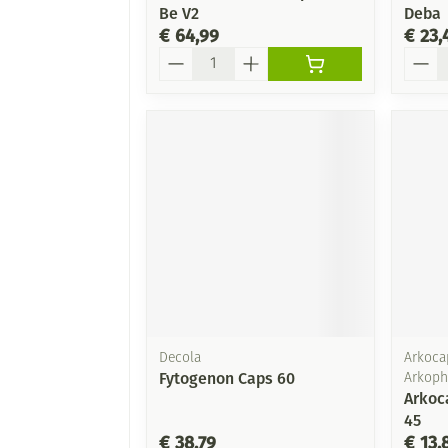
Be V2
Deba
€ 64,99
€ 23,
Aantal
Aanta
Decola
Arkocap
Fytogenon Caps 60
Arkop
Arkoc
45
€ 38,79
€ 13,