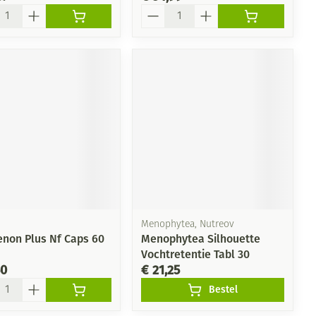
l
Aantal
Menophytea, Nutreov
enon Plus Nf Caps 60
Menophytea Silhouette
Vochtretentie Tabl 30
50
€ 21,25
l
Bestel