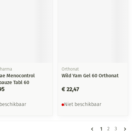
Pharma
Orthonat
ae Menocontrol
Wild Yam Gel 60 Orthonat
auze Tabl 60
95
€ 22,47
 beschikbaar
Niet beschikbaar
Pagina's
U lees momentee
1
Pagina
Pagina
2
3