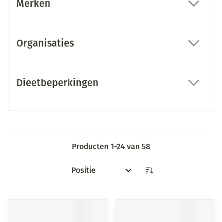
Merken
filter
Organisaties
filter
Dieetbeperkingen
filter
Producten
1
-
24
van
58
Sorteer op: