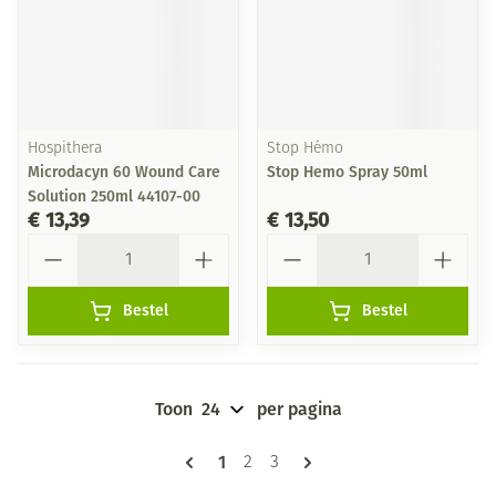
Hospithera
Stop Hémo
Microdacyn 60 Wound Care
Stop Hemo Spray 50ml
Solution 250ml 44107-00
€ 13,39
€ 13,50
Aantal
Aantal
Bestel
Bestel
Toon
per pagina
Pagina's
U lees momenteel pagina
1
Pagina
Pagina
2
3