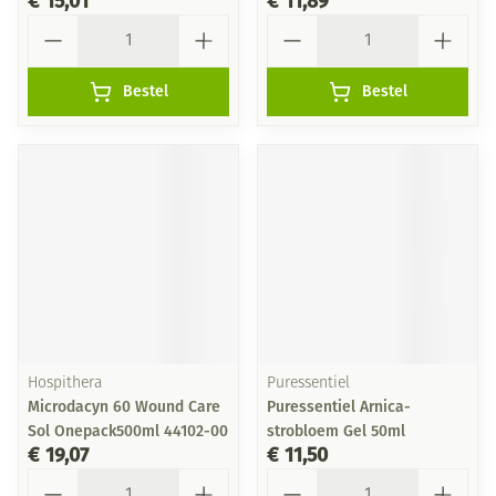
€ 15,01
€ 11,89
Aantal
Aantal
Bestel
Bestel
Hospithera
Puressentiel
Microdacyn 60 Wound Care
Puressentiel Arnica-
Sol Onepack500ml 44102-00
strobloem Gel 50ml
€ 19,07
€ 11,50
Aantal
Aantal