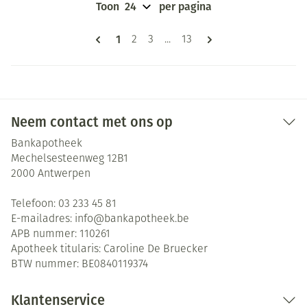
Toon
per pagina
Pagina's
U lees momenteel pagina
1
Pagina
Pagina
Pagina
2
3
...
13
Neem contact met ons op
Bankapotheek
Mechelsesteenweg 12B1
2000
Antwerpen
Telefoon:
03 233 45 81
E-mailadres:
info@
bankapotheek.be
APB nummer:
110261
Apotheek titularis:
Caroline De Bruecker
BTW nummer:
BE0840119374
Klantenservice