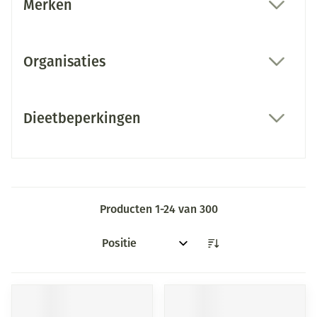
Merken
filter
Organisaties
filter
Dieetbeperkingen
filter
Producten
1
-
24
van
300
Sorteer op: