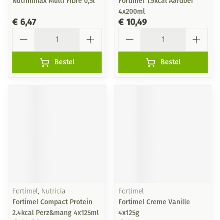
Nutrinimax Multi Fibre 0,5l
Fortimel 1.5kcal Aardbei
4x200ml
€ 6,47
€ 10,49
Aantal
Aantal
Bestel
Bestel
Fortimel, Nutricia
Fortimel
Fortimel Compact Protein
Fortimel Creme Vanille
2.4kcal Perz&mang 4x125ml
4x125g