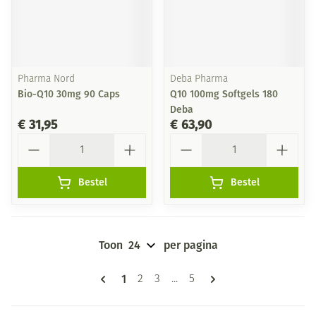
Pharma Nord
Deba Pharma
Bio-Q10 30mg 90 Caps
Q10 100mg Softgels 180
Deba
€ 31,95
€ 63,90
Aantal
Aantal
Bestel
Bestel
Toon
per pagina
Pagina's
U lees momenteel pagina
1
Pagina
Pagina
Pagina
2
3
...
5