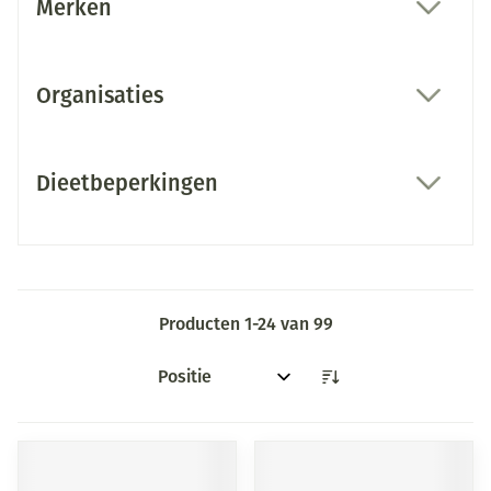
Merken
filter
Organisaties
filter
Dieetbeperkingen
filter
Producten
1
-
24
van
99
Sorteer op: