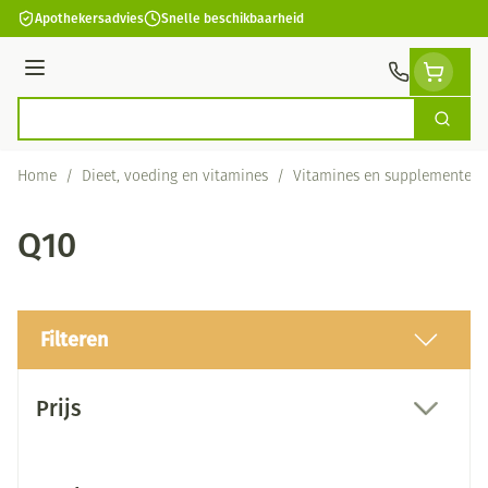
Ga naar de inhoud
Apothekersadvies
Snelle beschikbaarheid
Menu
Zoek
Product, merk, categorie...
Home
/
Dieet, voeding en vitamines
/
Vitamines en supplementen
Q10
Filteren
Doorgaan naar productlijst
Prijs
filter