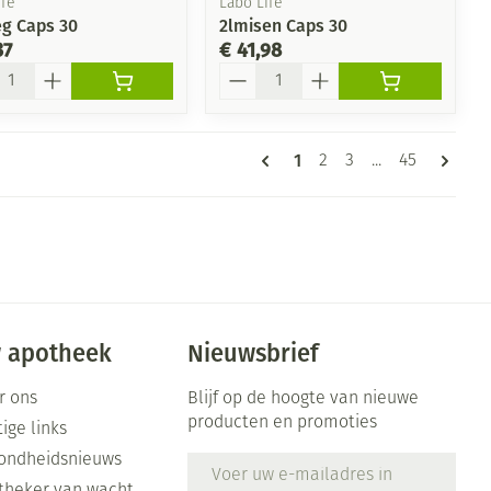
fe
Labo Life
eg Caps 30
2lmisen Caps 30
37
€ 41,98
l
Aantal
Pagina's
U lees momenteel pagin
1
Pagina
Pagina
Pagina
2
3
...
45
 apotheek
Nieuwsbrief
r ons
Blijf op de hoogte van nieuwe
producten en promoties
ige links
ondheidsnieuws
E-mail adres