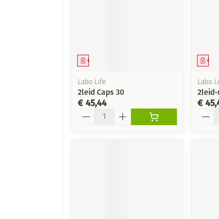
Geneesmiddel
Gen
Labo Life
Labo Li
2leid Caps 30
2leid-
€ 45,44
€ 45,
Aantal
Aanta