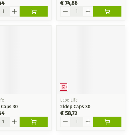
44
€ 74,86
l
Aantal
eesmiddel
Geneesmiddel
fe
Labo Life
 Caps 30
2ldep Caps 30
44
€ 58,72
l
Aantal