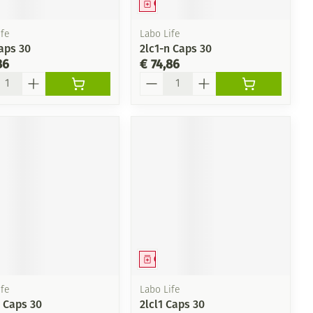
Doffe huid
eesmiddel
Geneesmiddel
penselen en
ende middelen
Arm
Diverse geneesmiddelen
voorwerpen
r
Toon meer
m
fe
Labo Life
Elleboog
- oogpotlood
aps 30
2lc1-n Caps 30
er
Enkel en voet
86
€ 74,86
Zelfbruiner
n - decubitis
Haar
l
Aantal
Toon meer
duw
er
er
Scheren
CBD
eesmiddel
Geneesmiddel
fe
Labo Life
a Caps 30
2lcl1 Caps 30