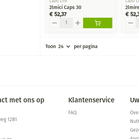
Labo Life
Labo Li
2lmici Caps 30
2lmir
€ 52,37
€ 52,
Aantal
Aanta
Toon
per pagina
ct met ons op
Klantenservice
Uw
FAQ
Ove
eg 12B1
Nutt
Gez