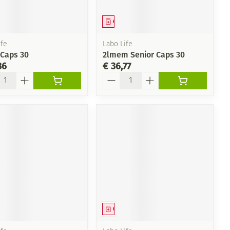
eesmiddel
Geneesmiddel
fe
Labo Life
 Caps 30
2lmem Senior Caps 30
86
€ 36,77
l
Aantal
eesmiddel
Geneesmiddel