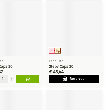
eesmiddel
Geneesmiddel
Op voorschrift
fe
Labo Life
Caps 30
2lebv Caps 30
37
€ 45,44
l
Reserveer