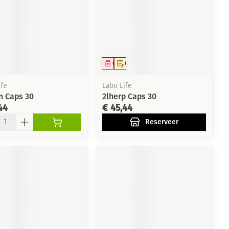
eesmiddel
Geneesmiddel
Op voorschrift
fe
Labo Life
n Caps 30
2lherp Caps 30
44
€ 45,44
l
Reserveer