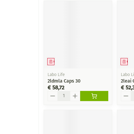
Geneesmiddel
Gen
Labo Life
Labo Li
2ldmla Caps 30
2leai 
€ 58,72
€ 52,
Aantal
Aanta