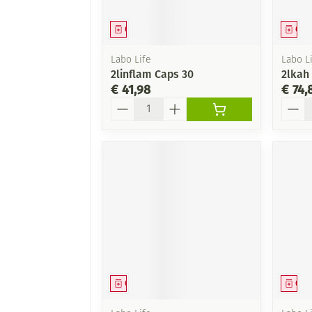
Geneesmiddel
Gen
Labo Life
Labo Li
2linflam Caps 30
2lkah
€ 41,98
€ 74,
Aantal
Aanta
Geneesmiddel
Gen