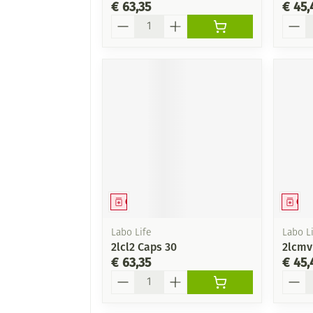
€ 63,35
€ 45,
Aantal
Aanta
Geneesmiddel
Gen
Labo Life
Labo Li
2lcl2 Caps 30
2lcmv
€ 63,35
€ 45,
Aantal
Aanta