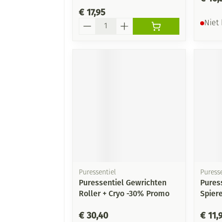
€ 17,95
Aantal
Niet
Puressentiel
Puresse
Puressentiel Gewrichten
Pures
Roller + Cryo -30% Promo
Spier
€ 30,40
€ 11,