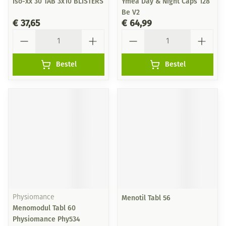
Iso-xx 30 TAB 3x10 BLISTERS
Ymea Day & Night Caps 128
Be V2
€ 37,65
€ 64,99
Aantal
Aantal
Bestel
Bestel
Physiomance
Menotil Tabl 56
Menomodul Tabl 60
Physiomance Phy534