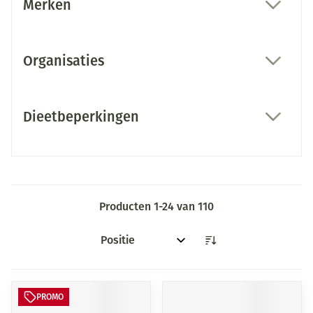
Merken
filter
Organisaties
filter
Dieetbeperkingen
filter
Producten
1
-
24
van
110
Sorteer op:
PROMO