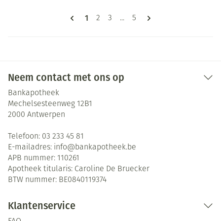
Pagina's
U lees momenteel pagina
1
Pagina
Pagina
Pagina
2
3
...
5
Neem contact met ons op
Bankapotheek
Mechelsesteenweg 12B1
2000
Antwerpen
Telefoon:
03 233 45 81
E-mailadres:
info@
bankapotheek.be
APB nummer:
110261
Apotheek titularis:
Caroline De Bruecker
BTW nummer:
BE0840119374
Klantenservice