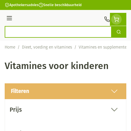
Ga naar de inhoud
Apothekersadvies
Snelle beschikbaarheid
Menu
Zoek
Product, merk, categorie...
Home
/
Dieet, voeding en vitamines
/
Vitamines en supplementen
Vitamines voor kinderen
Filteren
Doorgaan naar productlijst
Prijs
filter