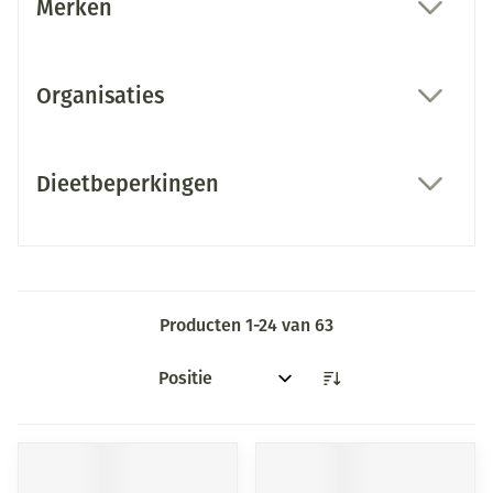
Merken
filter
Organisaties
filter
Dieetbeperkingen
filter
Producten
1
-
24
van
63
Sorteer op: