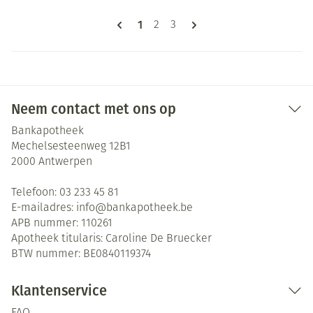
Pagina's
U lees momenteel pagina
1
Pagina
Pagina
2
3
Neem contact met ons op
Bankapotheek
Mechelsesteenweg 12B1
2000
Antwerpen
Telefoon:
03 233 45 81
E-mailadres:
info@
bankapotheek.be
APB nummer:
110261
Apotheek titularis:
Caroline De Bruecker
BTW nummer:
BE0840119374
Klantenservice