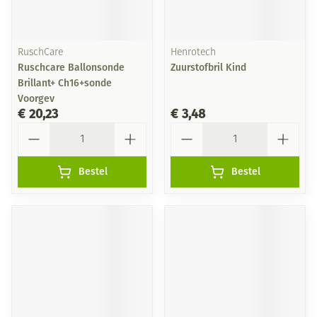
RuschCare
Henrotech
Ruschcare Ballonsonde
Zuurstofbril Kind
Brillant+ Ch16+sonde
Voorgev
€ 20,23
€ 3,48
Aantal
Aantal
Bestel
Bestel