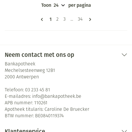
Toon
per pagina
Pagina's
U lees momenteel pagina
1
Pagina
Pagina
Pagina
2
3
...
34
Neem contact met ons op
Bankapotheek
Mechelsesteenweg 12B1
2000
Antwerpen
Telefoon:
03 233 45 81
E-mailadres:
info@
bankapotheek.be
APB nummer:
110261
Apotheek titularis:
Caroline De Bruecker
BTW nummer:
BE0840119374
Klantenservice