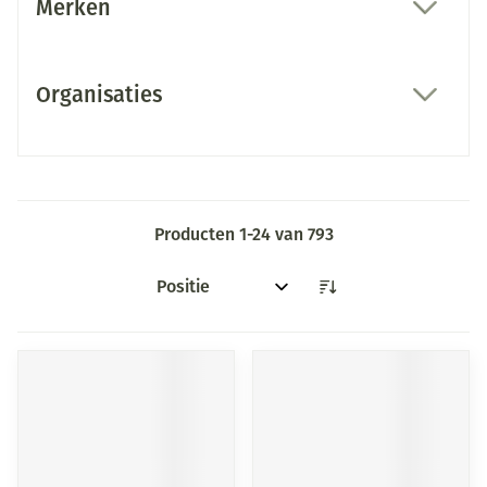
Merken
filter
Organisaties
filter
Producten
1
-
24
van
793
Sorteer op: