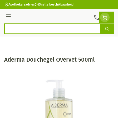
Ga naar de inhoud
Apothekersadvies
Snelle beschikbaarheid
Menu
Zoek
Product, merk, categorie...
Aderma Douchegel Overvet 500ml