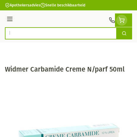
Ga naar de inhoud
Apothekersadvies
Snelle beschikbaarheid
Menu
Zoek
Product, merk, categorie...
Widmer Carbamide Creme N/parf 50ml