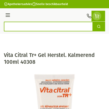
Ga naar de inhoud
Apothekersadvies
Snelle beschikbaarheid
Menu
Zoek
Product, merk, categorie...
Vita Citral Tr+ Gel Herstel. Kalmerend
100ml 40308