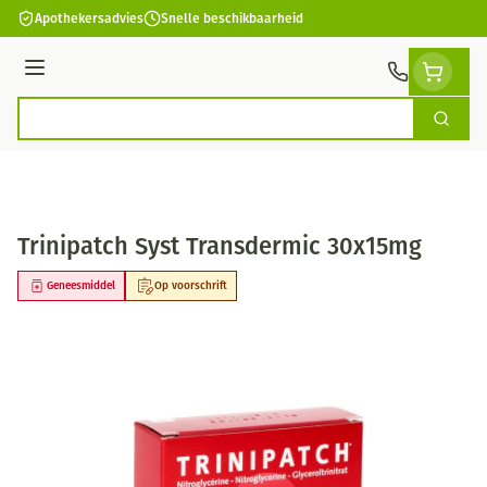
Ga naar de inhoud
Apothekersadvies
Snelle beschikbaarheid
Menu
Zoek
Product, merk, categorie...
Trinipatch Syst Transdermic 30x15mg
Geneesmiddel
Op voorschrift