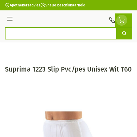
Ga naar de inhoud
Apothekersadvies
Snelle beschikbaarheid
Menu
Zoek
Product, merk, categorie...
Suprima 1223 Slip Pvc/pes Unisex Wit T60