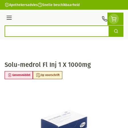
Ga naar de inhoud
Apothekersadvies
Snelle beschikbaarheid
Menu
Zoek
Product, merk, categorie...
Solu-medrol Fl Inj 1 X 1000mg
Geneesmiddel
Op voorschrift