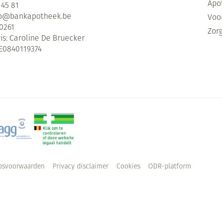
Apo
 45 81
fo@
bankapotheek.be
Voor
0261
Zor
is:
Caroline De Bruecker
E0840119374
psvoorwaarden
Privacy disclaimer
Cookies
ODR-platform