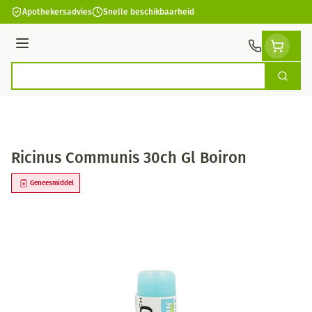
Ga naar de inhoud
Apothekersadvies
Snelle beschikbaarheid
Menu
Zoek
Product, merk, categorie...
Ricinus Communis 30ch Gl Boiron
Geneesmiddel