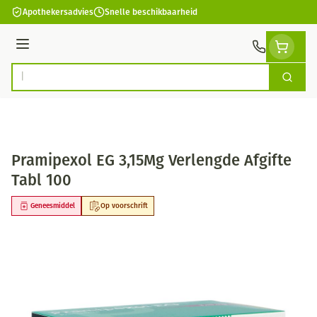
Ga naar de inhoud
Apothekersadvies
Snelle beschikbaarheid
Menu
Zoek
Product, merk, categorie...
Pramipexol EG 3,15Mg Verlengde Afgifte
Tabl 100
Geneesmiddel
Op voorschrift