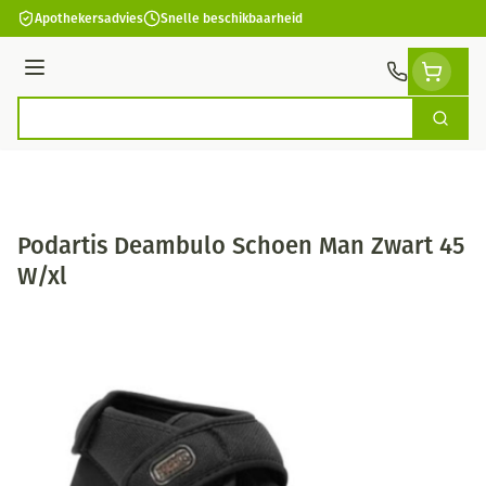
Ga naar de inhoud
Apothekersadvies
Snelle beschikbaarheid
Menu
Zoek
Product, merk, categorie...
Podartis Deambulo Schoen Man Zwart 45
W/xl