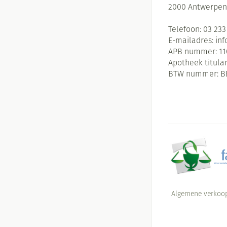
2000
Antwerpen
Batterijen
Massagebalsem en
Handhygiëne
Toebehoren
Telefoon:
03 233
Manicure & pedic
Hormonaal stelse
E-mailadres:
in
Steriel materiaal
APB nummer:
11
Mond
Apotheek titular
BTW nummer:
B
Droge mond
Elektrische tande
Interdentaal - flo
Kunstgebit
Toon meer
Algemene verkoo