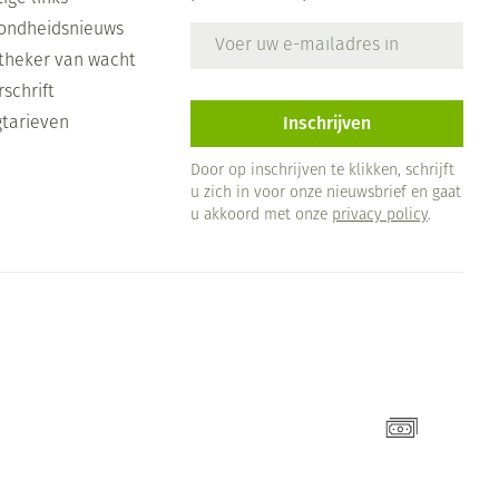
Doffe huid
penselen en
ende middelen
Arm
Diverse geneesmiddelen
ondheidsnieuws
E-mail adres
voorwerpen
r
Toon meer
m
Elleboog
theker van wacht
- oogpotlood
er
schrift
Enkel en voet
Zelfbruiner
n - decubitis
Haar
Inschrijven
gtarieven
Toon meer
duw
er
Door op inschrijven te klikken, schrijft
er
u zich in voor onze nieuwsbrief en gaat
Scheren
u akkoord met onze
privacy policy
.
CBD