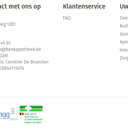
ct met ons op
Klantenservice
Uw
FAQ
Ove
eg 12B1
Nutt
Gez
Apo
 45 81
fo@
bankapotheek.be
Voor
0261
Zor
is:
Caroline De Bruecker
E0840119374