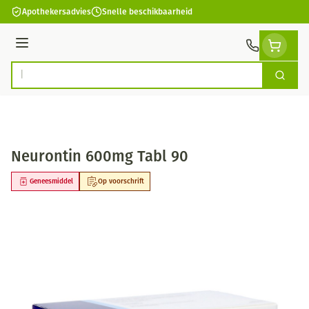
Ga naar de inhoud
Apothekersadvies
Snelle beschikbaarheid
Menu
Zoek
Product, merk, categorie...
Neurontin 600mg Tabl 90
Geneesmiddel
Op voorschrift