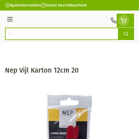
Ga naar de inhoud
Apothekersadvies
Snelle beschikbaarheid
Menu
Zoek
Product, merk, categorie...
Nep Vijl Karton 12cm 20