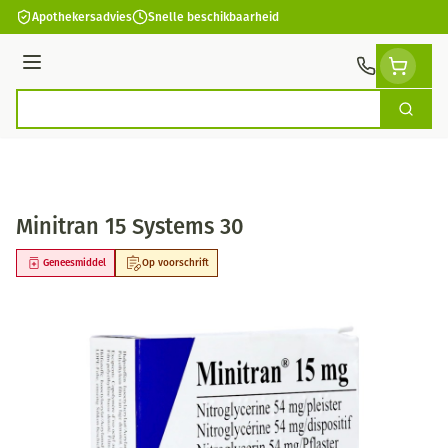
Ga naar de inhoud
Apothekersadvies
Snelle beschikbaarheid
Menu
Zoek
Product, merk, categorie...
Minitran 15 Systems 30
Geneesmiddel
Op voorschrift