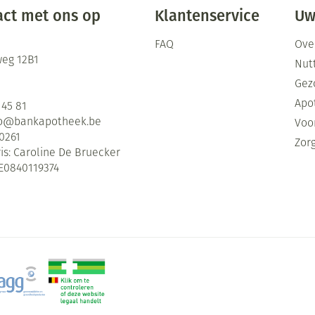
ct met ons op
Klantenservice
Uw
FAQ
Ove
eg 12B1
Nutt
Gez
Apo
 45 81
fo@
bankapotheek.be
Voor
0261
Zor
is:
Caroline De Bruecker
E0840119374