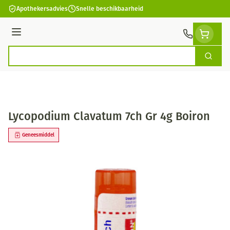
Ga naar de inhoud
Apothekersadvies
Snelle beschikbaarheid
Menu
Zoek
Product, merk, categorie...
Lycopodium Clavatum 7ch Gr 4g Boiron
Geneesmiddel