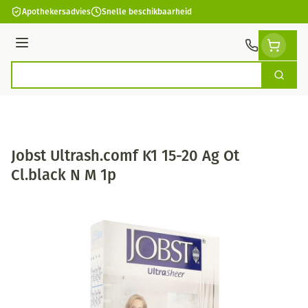
Ga naar de inhoud
Apothekersadvies
Snelle beschikbaarheid
Menu
Zoek
Product, merk, categorie...
Jobst Ultrash.comf K1 15-20 Ag Ot
Cl.black N M 1p