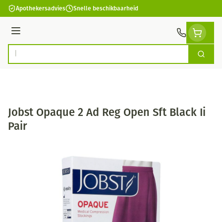
Ga naar de inhoud
Apothekersadvies
Snelle beschikbaarheid
Menu
Zoek
Product, merk, categorie...
Jobst Opaque 2 Ad Reg Open Sft Black Ii
Pair