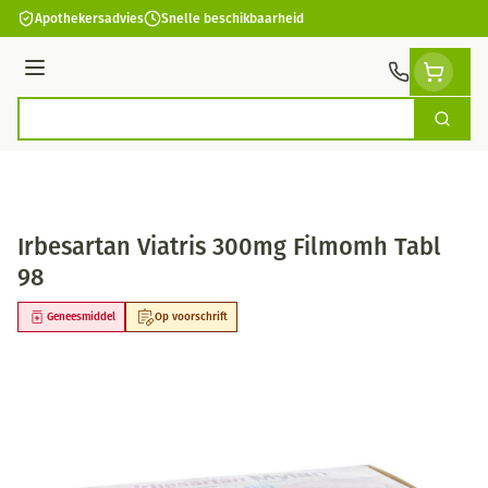
Ga naar de inhoud
Apothekersadvies
Snelle beschikbaarheid
Menu
Zoek
Product, merk, categorie...
Irbesartan Viatris 300mg Filmomh Tabl
98
Geneesmiddel
Op voorschrift