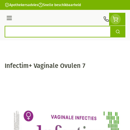
Ga naar de inhoud
Apothekersadvies
Snelle beschikbaarheid
Menu
Zoek
Product, merk, categorie...
Infectim+ Vaginale Ovulen 7