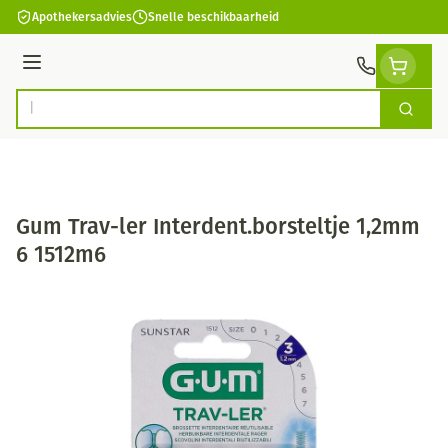
Ga naar de inhoud
Apothekersadvies
Snelle beschikbaarheid
Menu
Zoek
Product, merk, categorie...
Gum Trav-ler Interdent.borsteltje 1,2mm
6 1512m6