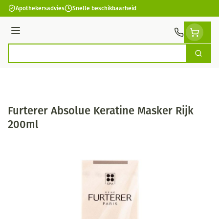
Ga naar de inhoud
Apothekersadvies
Snelle beschikbaarheid
Menu
Zoek
Product, merk, categorie...
Furterer Absolue Keratine Masker Rijk
200ml