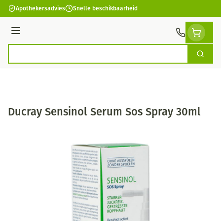
Ga naar de inhoud
Apothekersadvies
Snelle beschikbaarheid
Menu
Zoek
Product, merk, categorie...
Ducray Sensinol Serum Sos Spray 30ml