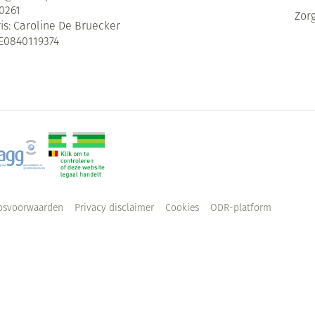
0261
Zor
is:
Caroline De Bruecker
E0840119374
psvoorwaarden
Privacy disclaimer
Cookies
ODR-platform