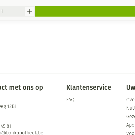
ct met ons op
Klantenservice
Uw
FAQ
Ove
eg 12B1
Nutt
Gez
Apo
 45 81
fo@
bankapotheek.be
Voor