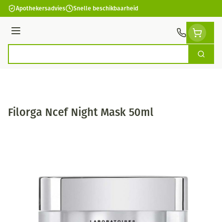
Ga naar de inhoud
Apothekersadvies
Snelle beschikbaarheid
Menu
Zoek
Product, merk, categorie...
Filorga Ncef Night Mask 50ml