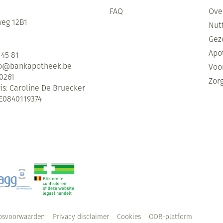
FAQ
Ove
eg 12B1
Nutt
Gez
Apo
 45 81
fo@
bankapotheek.be
Voor
0261
Zor
is:
Caroline De Bruecker
E0840119374
psvoorwaarden
Privacy disclaimer
Cookies
ODR-platform