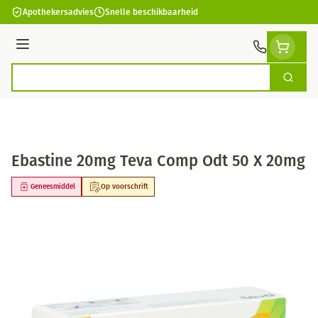
Ga naar de inhoud
Apothekersadvies
Snelle beschikbaarheid
Menu
Zoek
Product, merk, categorie...
Ebastine 20mg Teva Comp Odt 50 X 20mg
Geneesmiddel
Op voorschrift