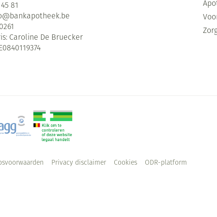
Apo
 45 81
fo@
bankapotheek.be
Voor
0261
Zor
is:
Caroline De Bruecker
E0840119374
psvoorwaarden
Privacy disclaimer
Cookies
ODR-platform