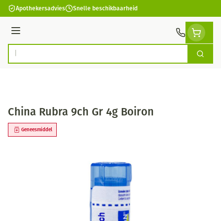
Ga naar de inhoud
Apothekersadvies
Snelle beschikbaarheid
Menu
Zoek
Product, merk, categorie...
China Rubra 9ch Gr 4g Boiron
Geneesmiddel