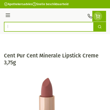
Ga naar de inhoud
Apothekersadvies
Snelle beschikbaarheid
Menu
Zoek
Product, merk, categorie...
Cent Pur Cent Minerale Lipstick Creme
3,75g