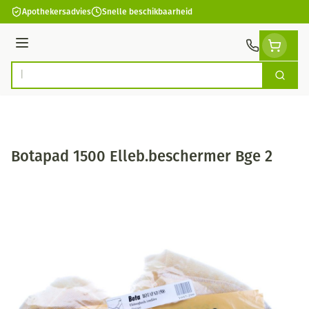
Ga naar de inhoud
Apothekersadvies
Snelle beschikbaarheid
Menu
Zoek
Product, merk, categorie...
Botapad 1500 Elleb.beschermer Bge 2