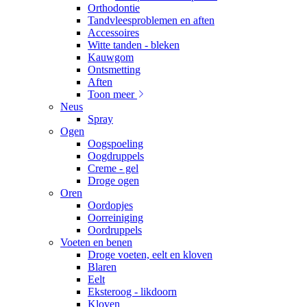
Orthodontie
Tandvleesproblemen en aften
Accessoires
Witte tanden - bleken
Kauwgom
Ontsmetting
Aften
Toon meer
Neus
Spray
Ogen
Oogspoeling
Oogdruppels
Creme - gel
Droge ogen
Oren
Oordopjes
Oorreiniging
Oordruppels
Voeten en benen
Droge voeten, eelt en kloven
Blaren
Eelt
Eksteroog - likdoorn
Kloven