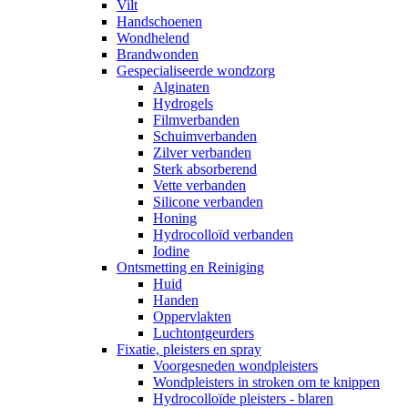
Vilt
Handschoenen
Wondhelend
Brandwonden
Gespecialiseerde wondzorg
Alginaten
Hydrogels
Filmverbanden
Schuimverbanden
Zilver verbanden
Sterk absorberend
Vette verbanden
Silicone verbanden
Honing
Hydrocolloïd verbanden
Iodine
Ontsmetting en Reiniging
Huid
Handen
Oppervlakten
Luchtontgeurders
Fixatie, pleisters en spray
Voorgesneden wondpleisters
Wondpleisters in stroken om te knippen
Hydrocolloïde pleisters - blaren