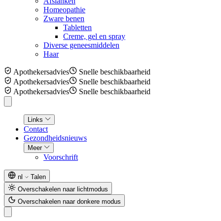
Afslanken
Homeopathie
Zware benen
Tabletten
Creme, gel en spray
Diverse geneesmiddelen
Haar
Apothekersadvies
Snelle beschikbaarheid
Apothekersadvies
Snelle beschikbaarheid
Apothekersadvies
Snelle beschikbaarheid
Links
Contact
Gezondheidsnieuws
Meer
Voorschrift
nl
Talen
Overschakelen naar lichtmodus
Overschakelen naar donkere modus