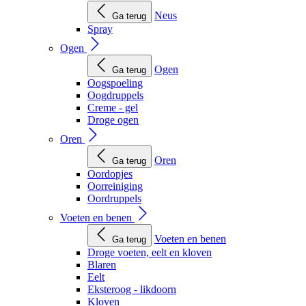
Neus
Ga terug
Spray
Ogen
Ogen
Ga terug
Oogspoeling
Oogdruppels
Creme - gel
Droge ogen
Oren
Oren
Ga terug
Oordopjes
Oorreiniging
Oordruppels
Voeten en benen
Voeten en benen
Ga terug
Droge voeten, eelt en kloven
Blaren
Eelt
Eksteroog - likdoorn
Kloven