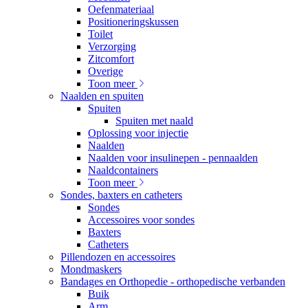
Oefenmateriaal
Positioneringskussen
Toilet
Verzorging
Zitcomfort
Overige
Toon meer
Naalden en spuiten
Spuiten
Spuiten met naald
Oplossing voor injectie
Naalden
Naalden voor insulinepen - pennaalden
Naaldcontainers
Toon meer
Sondes, baxters en catheters
Sondes
Accessoires voor sondes
Baxters
Catheters
Pillendozen en accessoires
Mondmaskers
Bandages en Orthopedie - orthopedische verbanden
Buik
Arm