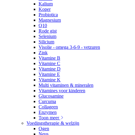
Kalium
Koper
Probiotica
Magnesium
Q10
Rode gist
Selenium
Silicium
Visolie - omega 3-6-9 - vetzuren
Zink
Vitamine B
Vitamine C
Vitamine D
Vitamine E
Vitamine K
Multi vitaminen & mineralen
Vitamines voor kinderen
Glucosamine
Curcuma
Collageen
Enzymen
Toon meer
Voedingstherapie & welzijn
Ogen
Neus