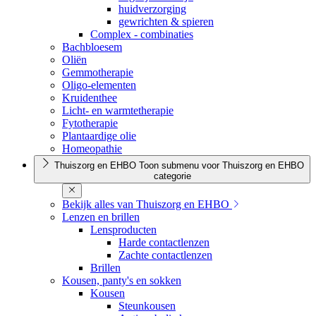
huidverzorging
gewrichten & spieren
Complex - combinaties
Bachbloesem
Oliën
Gemmotherapie
Oligo-elementen
Kruidenthee
Licht- en warmtetherapie
Fytotherapie
Plantaardige olie
Homeopathie
Thuiszorg en EHBO
Toon submenu voor Thuiszorg en EHBO
categorie
Bekijk alles van Thuiszorg en EHBO
Lenzen en brillen
Lensproducten
Harde contactlenzen
Zachte contactlenzen
Brillen
Kousen, panty's en sokken
Kousen
Steunkousen