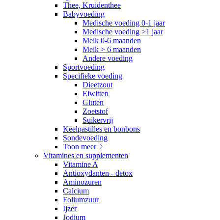
Thee, Kruidenthee
Babyvoeding
Medische voeding 0-1 jaar
Medische voeding >1 jaar
Melk 0-6 maanden
Melk > 6 maanden
Andere voeding
Sportvoeding
Specifieke voeding
Dieetzout
Eiwitten
Gluten
Zoetstof
Suikervrij
Keelpastilles en bonbons
Sondevoeding
Toon meer
Vitamines en supplementen
Vitamine A
Antioxydanten - detox
Aminozuren
Calcium
Foliumzuur
Ijzer
Jodium