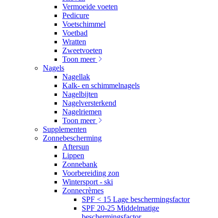
Vermoeide voeten
Pedicure
Voetschimmel
Voetbad
Wratten
Zweetvoeten
Toon meer
Nagels
Nagellak
Kalk- en schimmelnagels
Nagelbijten
Nagelversterkend
Nagelriemen
Toon meer
Supplementen
Zonnebescherming
Aftersun
Lippen
Zonnebank
Voorbereiding zon
Wintersport - ski
Zonnecrèmes
SPF < 15 Lage beschermingsfactor
SPF 20-25 Middelmatige
beschermingsfactor