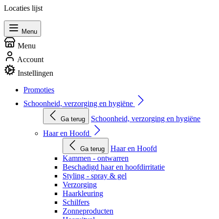
Locaties lijst
Menu
Menu
Account
Instellingen
Promoties
Schoonheid, verzorging en hygiëne
Schoonheid, verzorging en hygiëne
Ga terug
Haar en Hoofd
Haar en Hoofd
Ga terug
Kammen - ontwarren
Beschadigd haar en hoofdirritatie
Styling - spray & gel
Verzorging
Haarkleuring
Schilfers
Zonneproducten