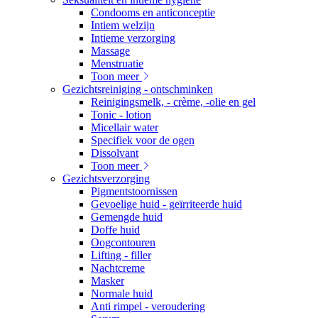
Condooms en anticonceptie
Intiem welzijn
Intieme verzorging
Massage
Menstruatie
Toon meer
Gezichtsreiniging - ontschminken
Reinigingsmelk, - crème, -olie en gel
Tonic - lotion
Micellair water
Specifiek voor de ogen
Dissolvant
Toon meer
Gezichtsverzorging
Pigmentstoornissen
Gevoelige huid - geïrriteerde huid
Gemengde huid
Doffe huid
Oogcontouren
Lifting - filler
Nachtcreme
Masker
Normale huid
Anti rimpel - veroudering