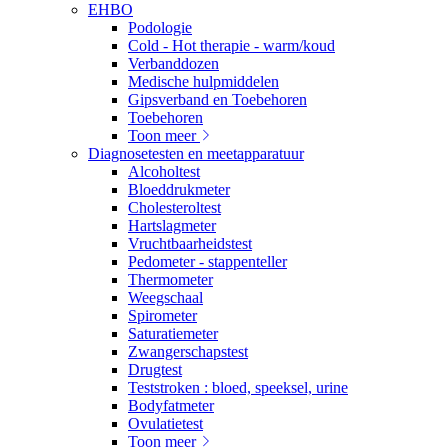
EHBO
Podologie
Cold - Hot therapie - warm/koud
Verbanddozen
Medische hulpmiddelen
Gipsverband en Toebehoren
Toebehoren
Toon meer
Diagnosetesten en meetapparatuur
Alcoholtest
Bloeddrukmeter
Cholesteroltest
Hartslagmeter
Vruchtbaarheidstest
Pedometer - stappenteller
Thermometer
Weegschaal
Spirometer
Saturatiemeter
Zwangerschapstest
Drugtest
Teststroken : bloed, speeksel, urine
Bodyfatmeter
Ovulatietest
Toon meer