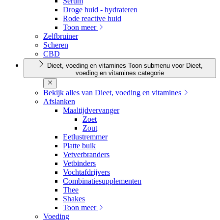
Serum
Droge huid - hydrateren
Rode reactive huid
Toon meer
Zelfbruiner
Scheren
CBD
Dieet, voeding en vitamines
Toon submenu voor Dieet,
voeding en vitamines categorie
Bekijk alles van Dieet, voeding en vitamines
Afslanken
Maaltijdvervanger
Zoet
Zout
Eetlustremmer
Platte buik
Vetverbranders
Vetbinders
Vochtafdrijvers
Combinatiesupplementen
Thee
Shakes
Toon meer
Voeding