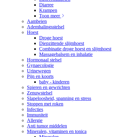
Diarree
Krampen
Toon meer
Aambeien
Ademhalingsstelsel
Hoest
Droge hoest
Diepzittende slijmhoest
Combinatie droge hoest en slijmhoest
Massagebalsem en inhalatie
Hormonaal stelsel
Gynaecologie
Urinewegen
Pijn en koorts
baby - kinderen
Spieren en gewrichten
Zenuwstelsel
Slapeloosheid, spanning en stress
Stoppen met roken
Infecties
Immuniteit
Allergie
Anti tumor middelen
Mineralen, vitaminen en tonica
Mineralen