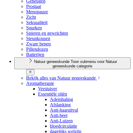
Geheugen
Prostaat
Menopauze
Zicht
Seksualiteit
Snurken
Spieren en gewrichten
Steunkousen
Zware benen
Pillendozen
Batterijen
Natuur geneeskunde
Toon submenu voor Natuur
geneeskunde categorie
Bekijk alles van Natuur geneeskunde
Aromatherapie
Verstuiver
Essentiële oliën
Ademhaling
Afslanking
Anti-haaruitval
Anti-beet
Anti-Luizen
bloedcirculatie
dagelijks welzijn