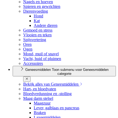
Nagels en hoeven
Spieren en gewrichten
Dierenvoeding
Hond
Kat
Andere dieren
Gemoed en stress
Vlooien en teken
Spijsvertering
Oren
Ogen
Mond, muil of snavel
Vacht, huid of pluimen
Accessoires
Geneesmiddelen
Toon submenu voor Geneesmiddelen
categorie
Bekijk alles van Geneesmiddelen
Hart- en bloedvaten
Bloedverdunning en -stolling
Maag darm stelsel
Maagzuur
Lever, galblaas en pancreas
Braken
Laxeermiddelen