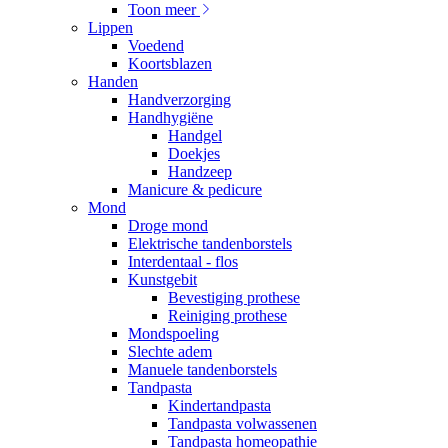
Toon meer
Lippen
Voedend
Koortsblazen
Handen
Handverzorging
Handhygiëne
Handgel
Doekjes
Handzeep
Manicure & pedicure
Mond
Droge mond
Elektrische tandenborstels
Interdentaal - flos
Kunstgebit
Bevestiging prothese
Reiniging prothese
Mondspoeling
Slechte adem
Manuele tandenborstels
Tandpasta
Kindertandpasta
Tandpasta volwassenen
Tandpasta homeopathie