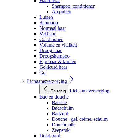
Haaruitval
Shampoo, conditioner
Ampullen
Luizen
Shampoo
Normaal haar
Vet haar
Conditioner
Volume en vitaliteit
Droog haar
Droogshampoo
Fijn haar & krullen
Gekleurd haar
Gel
Lichaamsverzorging
Lichaamsverzorging
Ga terug
Bad en douche
Badolie
Badschuim
Badzout
Douche - gel, crème, schuim
Douche olie
Zeepstuk
Deodorant