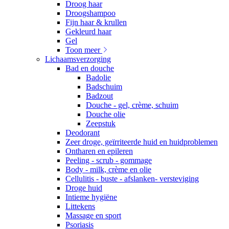
Droog haar
Droogshampoo
Fijn haar & krullen
Gekleurd haar
Gel
Toon meer
Lichaamsverzorging
Bad en douche
Badolie
Badschuim
Badzout
Douche - gel, crème, schuim
Douche olie
Zeepstuk
Deodorant
Zeer droge, geïrriteerde huid en huidproblemen
Ontharen en epileren
Peeling - scrub - gommage
Body - milk, crème en olie
Cellulitis - buste - afslanken- versteviging
Droge huid
Intieme hygiëne
Littekens
Massage en sport
Psoriasis