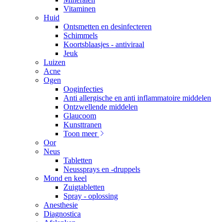
Vitaminen
Huid
Ontsmetten en desinfecteren
Schimmels
Koortsblaasjes - antiviraal
Jeuk
Luizen
Acne
Ogen
Ooginfecties
Anti allergische en anti inflammatoire middelen
Ontzwellende middelen
Glaucoom
Kunsttranen
Toon meer
Oor
Neus
Tabletten
Neussprays en -druppels
Mond en keel
Zuigtabletten
Spray - oplossing
Anesthesie
Diagnostica