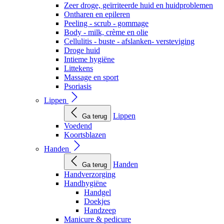
Zeer droge, geïrriteerde huid en huidproblemen
Ontharen en epileren
Peeling - scrub - gommage
Body - milk, crème en olie
Cellulitis - buste - afslanken- versteviging
Droge huid
Intieme hygiëne
Littekens
Massage en sport
Psoriasis
Lippen
Lippen
Ga terug
Voedend
Koortsblazen
Handen
Handen
Ga terug
Handverzorging
Handhygiëne
Handgel
Doekjes
Handzeep
Manicure & pedicure