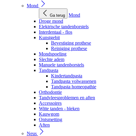
Mond
Mond
Ga terug
Droge mond
Elektrische tandenborstels
Interdentaal - flos
Kunstgebit
Bevestiging prothese
Reiniging prothese
Mondspoeling
Slechte adem
Manuele tandenborstels
Tandpasta
Kindertandpasta
Tandpasta volwassenen
Tandpasta homeopathie
Orthodontie
Tandvleesproblemen en aften
Accessoires
Witte tanden - bleken
Kauwgom
Ontsmetting
Aften
Neus