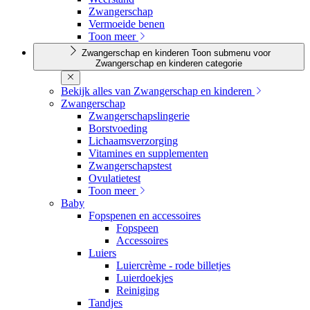
Zwangerschap
Vermoeide benen
Toon meer
Zwangerschap en kinderen
Toon submenu voor
Zwangerschap en kinderen categorie
Bekijk alles van Zwangerschap en kinderen
Zwangerschap
Zwangerschapslingerie
Borstvoeding
Lichaamsverzorging
Vitamines en supplementen
Zwangerschapstest
Ovulatietest
Toon meer
Baby
Fopspenen en accessoires
Fopspeen
Accessoires
Luiers
Luiercrème - rode billetjes
Luierdoekjes
Reiniging
Tandjes