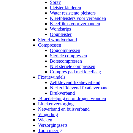
Spray
Pleister kinderen
Water resistente pleisters
Kleefpleisters voor verbanden
Kleeffilms voor verbanden
Wondstrips
Oogpleister
Steriel wondverband
Compressen
Oogcompressen
Steriele compressen
Borstcompressen
Niet steriele compressen
Compres pad met kleeflaag
Fixatiewindels
Zelfklevend fixatieverband
Niet zelfklevend fixatieverband
Drukverband
Bloedstelping en uitdrogen wonden
Littekenverzorging
Netverband en buisverband
Vingerling
Wieken
Verzorgingssets
Toon meer