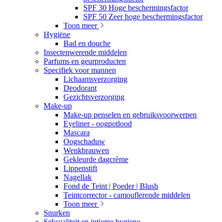
SPF 30 Hoge beschermingsfactor
SPF 50 Zeer hoge beschermingsfactor
Toon meer
Hygiëne
Bad en douche
Insectenwerende middelen
Parfums en geurproducten
Specifiek voor mannen
Lichaamsverzorging
Deodorant
Gezichtsverzorging
Make-up
Make-up penselen en gebruiksvoorwerpen
Eyeliner - oogpotlood
Mascara
Oogschaduw
Wenkbrauwen
Gekleurde dagcrème
Lippenstift
Nagellak
Fond de Teint | Poeder | Blush
Teintcorrector - camouflerende middelen
Toon meer
Snurken
Seksualiteit en intieme hygiene