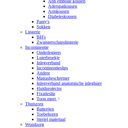
Anti embolie kousen
Aderspatkousen
Armkousen
Diabeteskousen
Panty's
Sokken
Lingerie
BH's
Zwangerschapslingerie
Incontinentie
Onderleggers
Luierbroekje
Inlegverband
Incontinentieslips
Andere
Matrasbeschermer
Inlegverband anatomische inlegluier
Huidprotector
Fixatieslip
Toon meer
Thuiszorg
Batterijen
Toebehoren
Steriel materiaal
Wondzorg