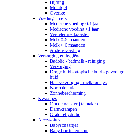
Bijtring
Mondgel
Overige
Voeding - melk
Medische voeding 0-1 jaar
Medische voeding >1 jaar
Verdeler melkpoeder
Melk 0-6 maanden
Melk > 6 maanden
Andere voeding
Verzorging en hygiëne
Badolie - badmelk - reiniging
Verzorging
Droge huid - atopische huid - gevoelige
huid
Haarverzorging - melkkorstjes
Normale huid
Zonnebescherming
Kwaaltjes
Om de neus vrij te maken
Darmkrampen
Orale rehydratie
Accessoires
Babyschaartjes
Baby borstel en kam