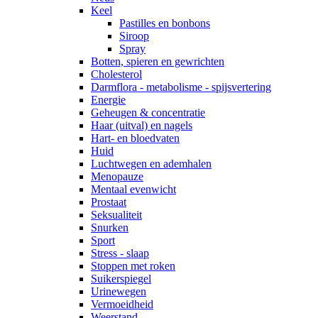
Keel
Pastilles en bonbons
Siroop
Spray
Botten, spieren en gewrichten
Cholesterol
Darmflora - metabolisme - spijsvertering
Energie
Geheugen & concentratie
Haar (uitval) en nagels
Hart- en bloedvaten
Huid
Luchtwegen en ademhalen
Menopauze
Mentaal evenwicht
Prostaat
Seksualiteit
Snurken
Sport
Stress - slaap
Stoppen met roken
Suikerspiegel
Urinewegen
Vermoeidheid
Weerstand