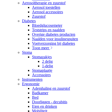
Aerosoltherapie en zuurstof
Aerosol toestellen
Aerosol accessoires
Zuurstof
Diabetes
Bloedglucosemeter
Teststrips en naalden
Overige diabetes producten
Naalden voor insulinespuiten
Voetverzorging bij diabetes
Toon meer
Stoma
Stomazakjes
2 delig
1-delig
Stomaplaatje
Accessoires
Instrumenten
Ergonomie
Ademhaling en zuurstof
Badkamer
Bed
Doorliggen - decubitis
Eten en drinken
Mobiliteit