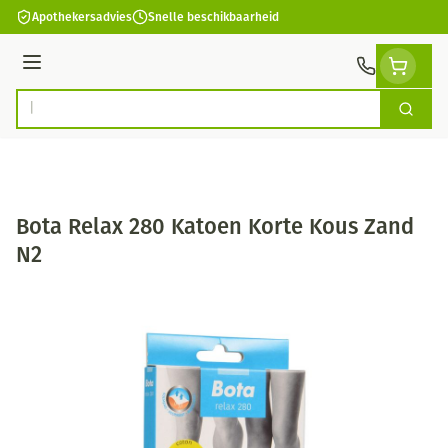
Ga naar de inhoud
Apothekersadvies
Snelle beschikbaarheid
Menu
Zoek
Product, merk, categorie...
Bota Relax 280 Katoen Korte Kous Zand
N2