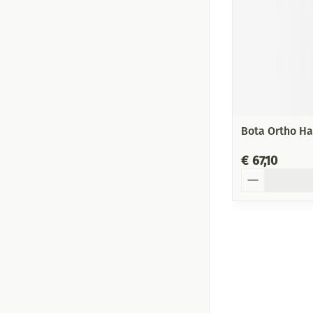
Bota Ortho H
€ 67,10
Aantal