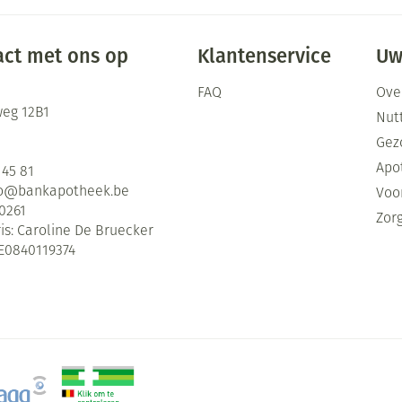
ct met ons op
Klantenservice
Uw
FAQ
Ove
eg 12B1
Nutt
Gez
Apo
 45 81
fo@
bankapotheek.be
Voor
0261
Zor
is:
Caroline De Bruecker
E0840119374