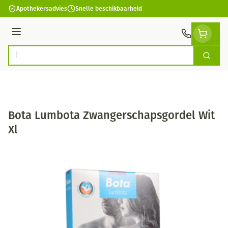
Ga naar de inhoud
Apothekersadvies
Snelle beschikbaarheid
Menu
Zoek
Product, merk, categorie...
Bota Lumbota Zwangerschapsgordel Wit
Xl