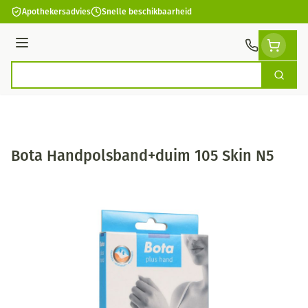
Ga naar de inhoud
Apothekersadvies
Snelle beschikbaarheid
Menu
Zoek
Product, merk, categorie...
Bota Handpolsband+duim 105 Skin N5