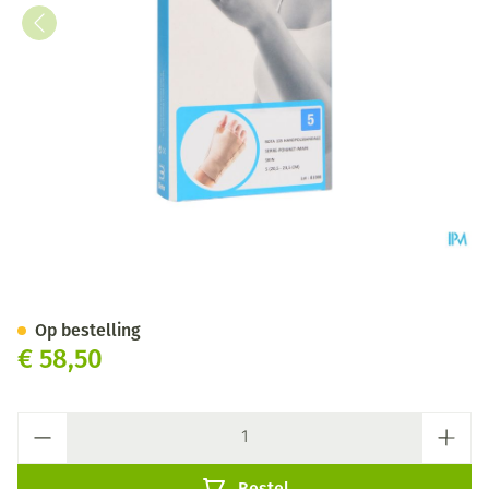
Bota Handpolsband+duim 105
Op bestelling
€ 58,50
Aantal
Bestel