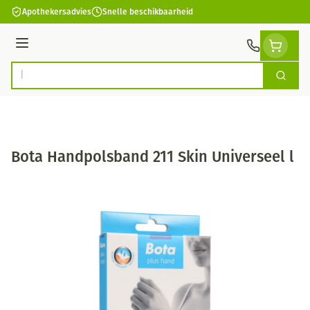
Ga naar de inhoud
Apothekersadvies
Snelle beschikbaarheid
Menu
Zoek
Product, merk, categorie...
Bota Handpolsband 211 Skin Universeel l