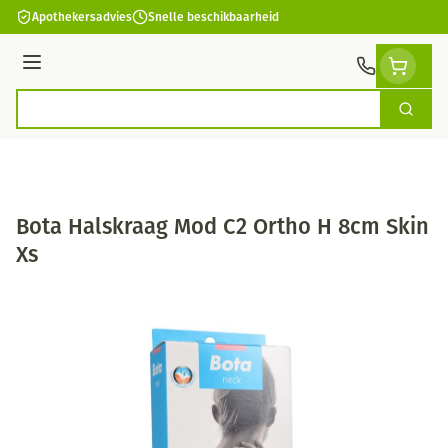
Ga naar de inhoud
Apothekersadvies
Snelle beschikbaarheid
Menu
Zoek
Product, merk, categorie...
Bota Halskraag Mod C2 Ortho H 8cm Skin
Xs